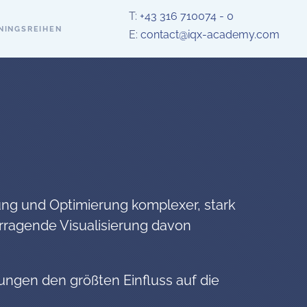
T:
+43 316 710074 - 0
NINGSREIHEN
E:
contact@iqx-academy.com
ng und Optimierung komplexer, stark
rragende Visualisierung davon
ungen den größten Einfluss auf die