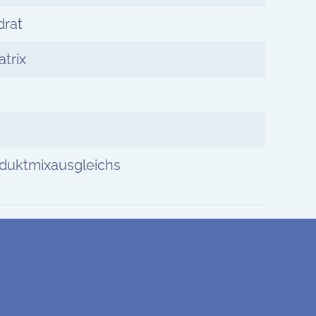
drat
trix
duktmixausgleichs