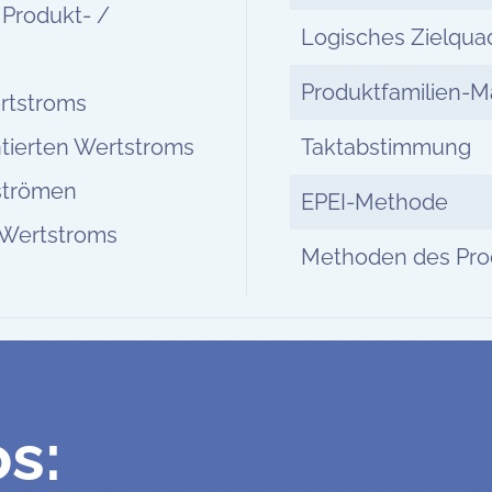
 Produkt- /
Logisches Zielqua
Produktfamilien-Ma
rtstroms
ntierten Wertstroms
Taktabstimmung
tströmen
EPEI-Methode
l-Wertstroms
Methoden des Pro
s: